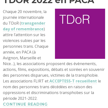
TDOR 2022 en PACA
Chaque 20 novembre, la
journée internationale
du TDoR (
transgender
day of remembrance
)
attire l’attention sur les
violences subies par les
personnes trans. Chaque
année, en PACA (à
Avignon, Marseille et
Nice…), les associations proposent des évènements,
actions, films, expositions, débats et soirées en souvenir
des personnes disparues, victimes de la transphobie.
Les associations
FLIRT et
ACCEPTESS-T
recueillent
le
nom des personnes trans décédées en raison des
oppressions et discriminations transphobes sur la
période 2021-2022.
CONTINUE READING