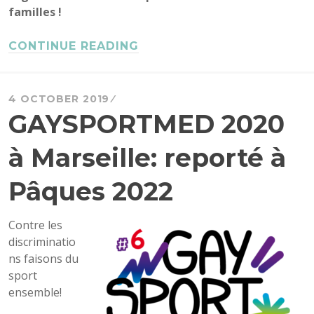
familles !
CONTINUE READING
4 OCTOBER 2019
GAYSPORTMED 2020
à Marseille: reporté à
Pâques 2022
Contre les
discriminatio
ns faisons du
sport
ensemble!