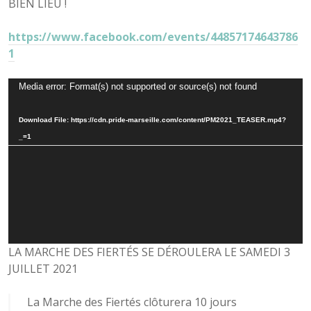
BIEN LIEU !
https://www.facebook.com/events/44857174643786
1
Video
Media error: Format(s) not supported or source(s) not found
Player
Download File: https://cdn.pride-marseille.com/content/PM2021_TEASER.mp4?
_=1
LA MARCHE DES FIERTÉS SE DÉROULERA LE SAMEDI 3
JUILLET 2021
La Marche des Fiertés clôturera 10 jours