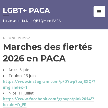
Skip
to
LGBT+ PACA
M
content
La vie associative LQBTQI+ en PACA
6 JUNE 2026
Marches des fiertés
2026 en PACA
Arles, 6 juin
Toulon, 13 juin
https://www.instagram.com/p/DYwp7oajSXQ/?
img_index=1
Nice, 11 juillet
https://www.facebook.com/groups/pink2014/?
locale=fr_FR