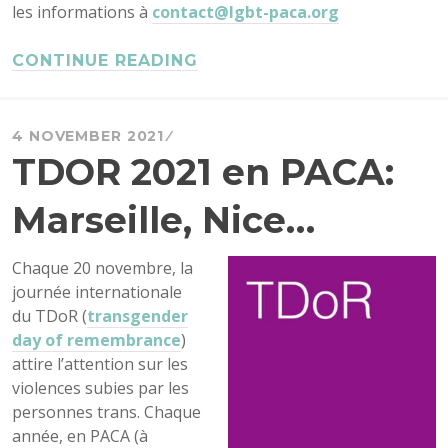
les informations à
contact@lgbt-paca.org
CONTINUE READING
4 NOVEMBER 2021
TDOR 2021 en PACA:
Marseille, Nice…
Chaque 20 novembre, la
journée internationale
du TDoR (
transgender
day of remembrance
)
attire l’attention sur les
violences subies par les
personnes trans. Chaque
année, en PACA (à