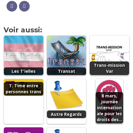
Voir aussi:
Trans-mission
Les T'ielles
Transat
Var
T. Time entre
personnes trans
8 mars,
journée
internation
ale pour les
Autre Regards
droits des…