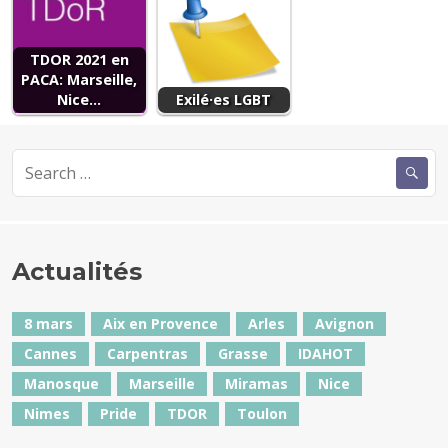
TDOR 2021 en
PACA: Marseille,
Nice...
Exilé·es LGBT
Search
for:
Actualités
8 mars
Aix en Provence
Arles
Avignon
Cannes
Carpentras
Grasse
IDAHOT
Manosque
Marseille
Miramas
Nice
Nimes
Pride
TDOR
Toulon