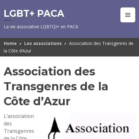
Skip
to
LGBT+ PACA
M
content
La vie associative LQBTQI+ en PACA
Home
Les associations
Association des Transgenres de
la Côte d’Azur
Association des
Transgenres de la
Côte d’Azur
L’association
des
Transgenres
de la Côte