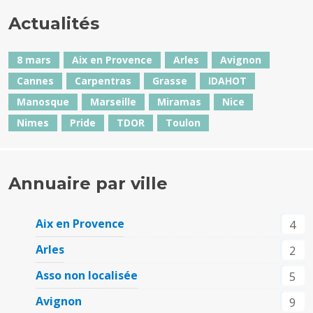
Actualités
8 mars
Aix en Provence
Arles
Avignon
Cannes
Carpentras
Grasse
IDAHOT
Manosque
Marseille
Miramas
Nice
Nimes
Pride
TDOR
Toulon
Annuaire par ville
Aix en Provence
4
Arles
2
Asso non localisée
5
Avignon
9