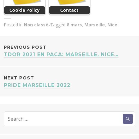
Cookie Policy
Contact
Posted in
Non classé
Tagged
8 mars
,
Marseille
,
Nice
POST
PREVIOUS POST
TDOR 2021 EN PACA: MARSEILLE, NICE…
NAVIGATION
NEXT POST
PRIDE MARSEILLE 2022
Search
for: