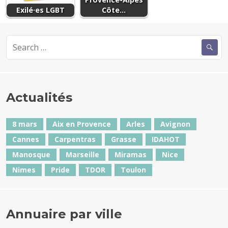
Exilé·es LGBT
Côte…
Search
for:
Actualités
8 mars
Aix en Provence
Arles
Avignon
Cannes
Carpentras
Grasse
IDAHOT
Manosque
Marseille
Miramas
Nice
Nimes
Pride
TDOR
Toulon
Annuaire par ville