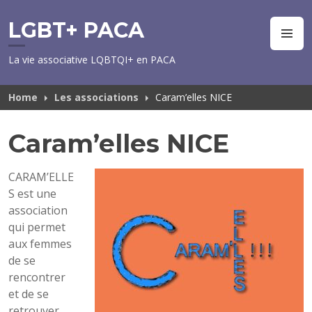
Skip
to
LGBT+ PACA
M
content
La vie associative LQBTQI+ en PACA
Home
Les associations
Caram’elles NICE
Caram’elles NICE
CARAM’ELLE
S est une
association
qui permet
aux femmes
de se
rencontrer
et de se
retrouver