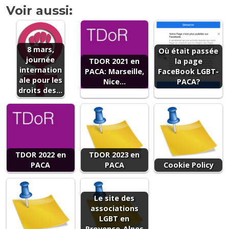
Voir aussi:
8 mars,
Où était passée
journée
TDOR 2021 en
la page
internation
PACA: Marseille,
FaceBook LGBT-
ale pour les
Nice...
PACA?
droits des…
TDOR 2022 en
TDOR 2023 en
PACA
PACA
Cookie Policy
Le site des
associations
LGBT en
Provence-Alpes